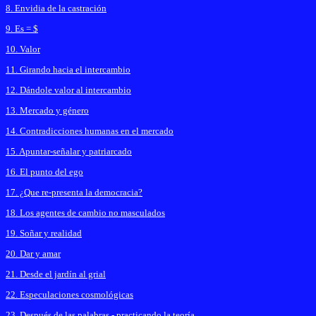
8. Envidia de la castración
9. Es = $
10. Valor
11. Girando hacia el intercambio
12. Dándole valor al intercambio
13. Mercado y género
14. Contradicciones humanas en el mercado
15. Apuntar-señalar y patriarcado
16. El punto del ego
17. ¿Que re-presenta la democracia?
18. Los agentes de cambio no masculados
19. Soñar y realidad
20. Dar y amar
21. Desde el jardín al grial
22. Especulaciones cosmológicas
23. Después de las palabras - practicando la teoría